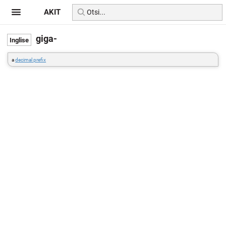
AKIT
giga-
a
decimal prefix