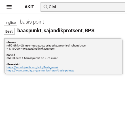
AKIT
basis point
baaspunkt, sajandikprotsent, BPS
olemus
mõõtühik väärtusemuudatuste esituseks, peamiselt rahanduses
= 1/10000 =
one hundredth of a percent
näiteid
65000 euro 1,5 baaspunkti on 9,75 eurot
ülevaateid
https://en.wikipedia.org/wiki/Basis_point
https://www.annuity.org/annuities/rates/basis-points/