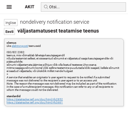
AKIT
nondelivery notification service
väljastamatusest teatamise teenus
olemus
üks
elektronposti
teenuseid
ISO/IEC 2382:
teenus, mis võimaldab lähetaja kasutajaagendil
nõuda teatamist sellest, et sisseantud sõnumit ei väljastatud saaja kasutajaagendile või
pääsuplokile;
sõnumi väljastamata jäämise põhjus võib olla lisatud teatesse ühe osana;
mitme saajaga sõnumi korral võib selline teatamine puudutada kõiki saajaid, kellele sõnumit
ei saadud väljastada, või ükskõik millist nende hulgast
=
A service that enables an originator's user agent to request to be notified if a submitted
message was not delivered to the recipient's user agent or to an access unit.
Note. The reason the message was not delivered may be included as part of the notification.
In the case of a multirecipient message, this notification can refer to any or all recipients to
whom the message could not be delivered.
standardid
https://datatracker.ietf.org/doc/html/rfc2852
https://datatracker.ietf.org/doc/html/rfc3461