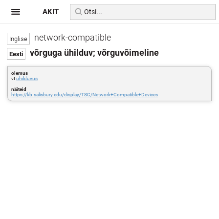
AKIT
network-compatible
võrguga ühilduv; võrguvõimeline
olemus
vt
ühilduvus
näiteid
https://kb.salisbury.edu/display/TSC/Network+Compatible+Devices