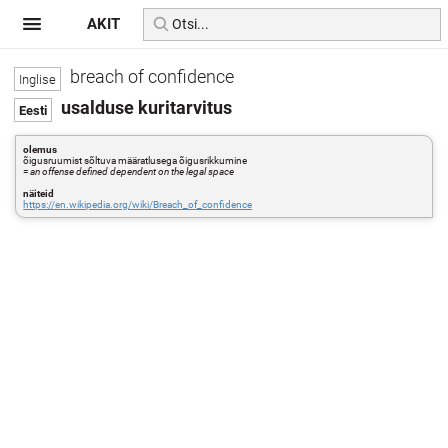
AKIT
breach of confidence
usalduse kuritarvitus
olemus
õigusruumist sõltuva määratlusega õigusrikkumine
=
an offense defined dependent on the legal space
näiteid
https://en.wikipedia.org/wiki/Breach_of_confidence