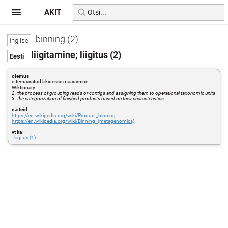
AKIT
binning (2)
liigitamine; liigitus (2)
olemus
ettemääratud liikidesse määramine
Wiktionary:
2. the process of grouping reads or contigs and assigning them to operational taxonomic units
3. the categorization of finished products based on their characteristics
näiteid
https://en.wikipedia.org/wiki/Product_binning
https://en.wikipedia.org/wiki/Binning_(metagenomics)
vt ka
-
liigitus (1)