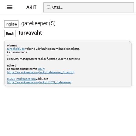
AKIT
gatekeeper (5)
turvavaht
olemus
turbehalduse
vahend või funktsioon mõnes kontekstis,
ka pärisnimena
=
a security management tool or function in some contexts
näiteid
operatsioonisüsteemis
OS X
:
https://en.wikipedia.org/wiki/Gatekeeper_(macOS)
H.323
-
multimeedium
võrkudes
https://en.wikipedia.org/wiki/H.323_Gatekeeper