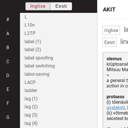
Inglise
Eesti
AKIT
L
#
L10n
li
L2TP
A
li
label (1)
B
label (2)
label spoofing
olemus
C
krüptoanal
label switching
Mitsuu Ma
labor-saving
=
D
a general 
LACP
action in 
E
ladder
protsess
lag (1)
(i) tõenäo
F
lag (2)
avateksti
,
(ii) võtmeb
lag (3)
G
seostest 
lag (4)