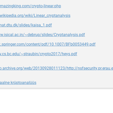
amazingking.com/crypto-linear.php
.wikipedia.org/wiki/Linear_cryptanalysis
.mat.dtu.dk/slides/kaisa_1.pdf
w.isical.ac.in/~debrup/slides/Cryptanalysis.pdf
ink.springer.com/content/pdf/10.1007/BFb0053449.pdf
w.cs.bc.edu/~straubin/crypto2017/heys.pdf
b.archive.org/web/20130928011123/http://nsfsecurity.pr.erau.e
iaalne krüptoanalüüs