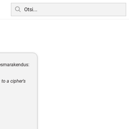
(esmarakendus:
to a cipher's