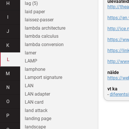
ülevaateid
H
lag (5)
http://the
laid paper
I
https://en
laissez-passer
lambda architecture
http://ice
J
lambda calculus
https://ww
lambda conversion
K
https://l
lamer
L
LAMP
http://ww
lamphone
näide
M
Lamport signature
https://we
LAN
N
vt ka
LAN adapter
-
diferents
O
LAN card
land attack
P
landing page
landscape