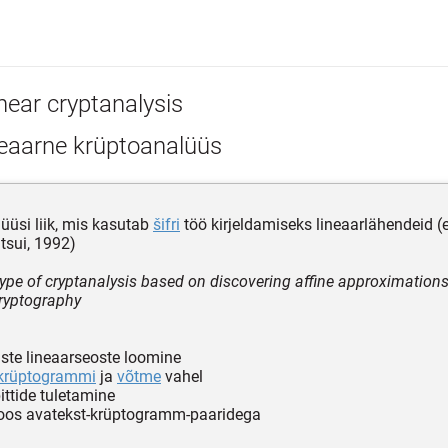
near cryptanalysis
neaarne krüptoanalüüs
üüsi liik, mis kasutab
šifri
töö kirjeldamiseks lineaarlähendeid 
tsui, 1992)
type of cryptanalysis based on discovering affine approximations 
cryptography
liste lineaarseoste loomine
krüptogrammi
ja
võtme
vahel
ittide tuletamine
koos avatekst-krüptogramm-paaridega