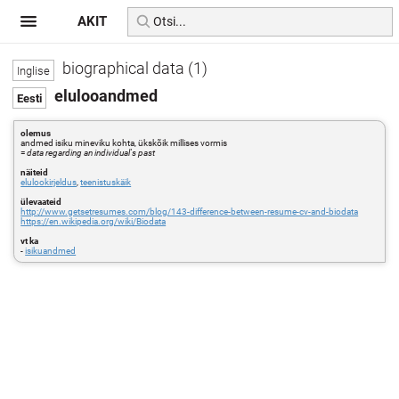
AKIT
biographical data (1)
elulooandmed
olemus
andmed isiku mineviku kohta, ükskõik millises vormis
=
data regarding an individual's past
näiteid
elulookirjeldus
,
teenistuskäik
ülevaateid
http://www.getsetresumes.com/blog/143-difference-between-resume-cv-and-biodata
https://en.wikipedia.org/wiki/Biodata
vt ka
-
isikuandmed