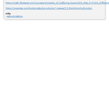
https://math.libretexts.org/Courses/University_of_California_Davis/UCD_Mat_21A%3A_Differe
https://openstax.org/books/calculus-volume-1/pages/2-2-the-limit-of-a-function
vt ka
-
jada piirväärtus