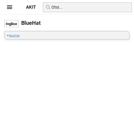
AKIT
BlueHat
=
blue hat