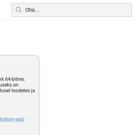
kk 64-bitine;
guseks on
tusel toodetes ja
istory-and-