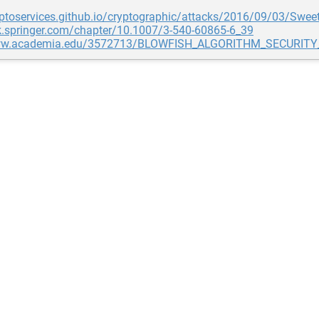
yptoservices.github.io/cryptographic/attacks/2016/09/03/Swee
nk.springer.com/chapter/10.1007/3-540-60865-6_39
www.academia.edu/3572713/BLOWFISH_ALGORITHM_SECUR