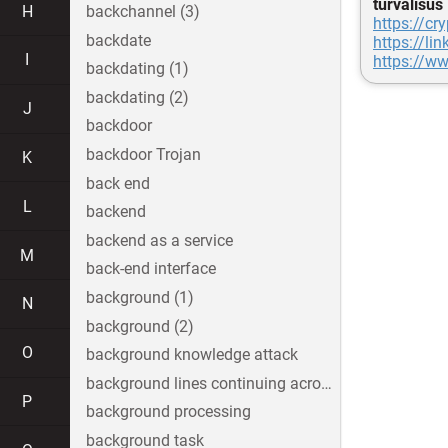
turvalisus
H
backchannel (3)
https://cr
backdate
https://li
I
https://
backdating (1)
backdating (2)
J
backdoor
backdoor Trojan
K
back end
L
backend
backend as a service
M
back-end interface
background (1)
N
background (2)
O
background knowledge attack
background lines continuing across the image
P
background processing
background task