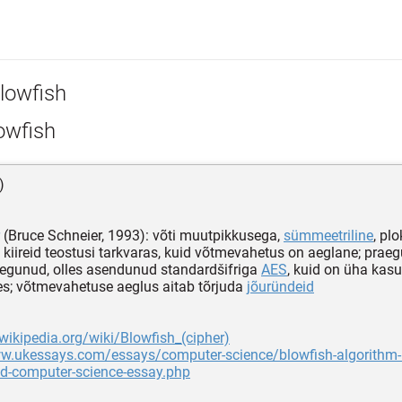
lowfish
owfish
)
(Bruce Schneier, 1993): võti muutpikkusega,
sümmeetriline
, plo
kiireid teostusi tarkvaras, kuid võtmevahetus on aeglane; prae
egunud, olles asendunud standardšifriga
AES
, kuid on üha kasu
s; võtmevahetuse aeglus aitab tõrjuda
jõuründeid
.wikipedia.org/wiki/Blowfish_(cipher)
ww.ukessays.com/essays/computer-science/blowfish-algorithm-h
d-computer-science-essay.php