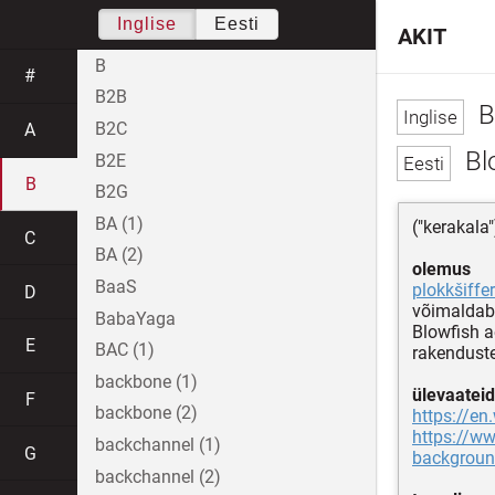
Inglise
Eesti
AKIT
B
#
B2B
B
B2C
A
Bl
B2E
B
B2G
BA (1)
("kerakala"
C
BA (2)
olemus
BaaS
plokkšiffer
D
võimaldab 
BabaYaga
Blowfish a
E
BAC (1)
rakenduste
backbone (1)
ülevaateid
F
backbone (2)
https://en
https://w
backchannel (1)
G
backgroun
backchannel (2)