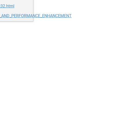
t32.html
ITY_AND_PERFORMANCE_ENHANCEMENT