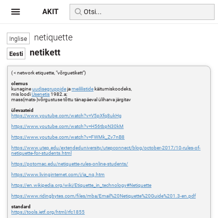
AKIT
netiquette
netikett
( < network etiquette, "võrguetikett")
olemus
kunagine
uudisegruppide
ja
meililistide
käitumiskoodeks,
mis loodi
Usenetis
1982.a;
mass(mats-)võrgustuse tõttu tänapäeval üliharva järgitav
ülevaateid
https://www.youtube.com/watch?v=V5pXfq8ukHg
https://www.youtube.com/watch?v=H56tbpN30kM
https://www.youtube.com/watch?v=FWMk_Zv7nB8
https://www.utep.edu/extendeduniversity/utepconnect/blog/october-2017/10-rules-of-
netiquette-for-students.html
https://potomac.edu/netiquette-rules-online-students/
https://www.livinginternet.com/i/ia_nq.htm
https://en.wikipedia.org/wiki/Etiquette_in_technology#Netiquette
https://www.ridingbytes.com/files/mba/Email%20Netiquette%20Guide%201.3-en.pdf
standard
https://tools.ietf.org/html/rfc1855