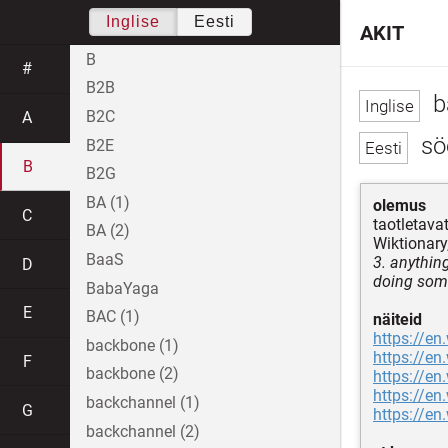
Inglise
Eesti
AKIT
B
#
B2B
b
B2C
A
sö
B2E
B
B2G
BA (1)
olemus
C
taotletava
BA (2)
Wiktionary
BaaS
3. anythin
D
doing som
BabaYaga
E
BAC (1)
näiteid
https://en
backbone (1)
https://en
F
backbone (2)
https://en
https://en
backchannel (1)
G
https://en
backchannel (2)