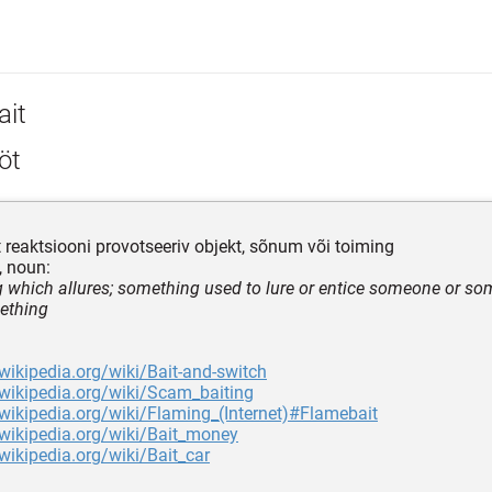
ait
öt
t reaktsiooni provotseeriv objekt, sõnum või toiming
, noun:
g which allures; something used to lure or entice someone or so
ething
.wikipedia.org/wiki/Bait-and-switch
.wikipedia.org/wiki/Scam_baiting
.wikipedia.org/wiki/Flaming_(Internet)#Flamebait
.wikipedia.org/wiki/Bait_money
.wikipedia.org/wiki/Bait_car