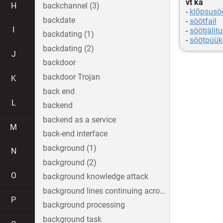
vt ka
H
backchannel (3)
-
klõpsusö
backdate
-
söötfail
I
-
söötjälit
backdating (1)
-
söötpüük
backdating (2)
J
backdoor
backdoor Trojan
K
back end
L
backend
backend as a service
M
back-end interface
background (1)
N
background (2)
O
background knowledge attack
background lines continuing across the image
P
background processing
background task