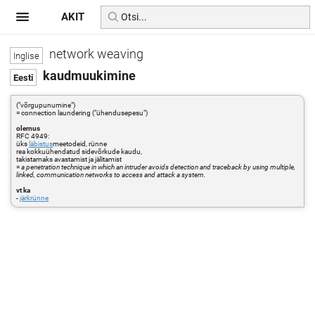
AKIT
network weaving
kaudmuukimine
("võrgupunumine")
= connection laundering ("ühendusepesu")
olemus
RFC 4949:
üks
läbistus
meetodeid, rünne
rea kokkuühendatud sidevõrkude kaudu,
takistamaks avastamist ja jälitamist
=
a penetration technique in which an intruder avoids detection and traceback by using multiple,
linked, communication networks to access and attack a system.
vt ka
-
järkrünne