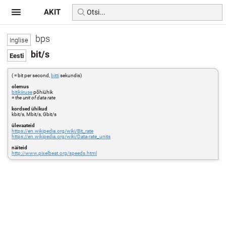
AKIT
bps
bit/s
( = bit per second,
bitti
sekundis)
olemus
bitikiiruse
põhiühik
=
the unit of data rate
kordsed ühikud
kbit/s, Mbit/s, Gbit/s
ülevaateid
https://en.wikipedia.org/wiki/Bit_rate
https://en.wikipedia.org/wiki/Data-rate_units
näiteid
http://www.pixelbeat.org/speeds.html