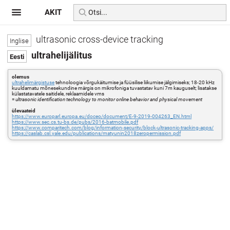
AKIT
ultrasonic cross-device tracking
ultrahelijälitus
olemus
ultrahelimärgistuse
tehnoloogia võrgukäitumise ja füüsilise liikumise jälgimiseks; 18-20 kHz
kuuldamatu mõnesekundine märgis on mikrofoniga tuvastatav kuni 7m kauguselt; lisatakse
külastatavatele saitidele, reklaamidele vms
=
ultrasonic identification technology to monitor online behavior and physical movement
ülevaateid
https://www.europarl.europa.eu/doceo/document/E-9-2019-004263_EN.html
https://www.sec.cs.tu-bs.de/pubs/2016-batmobile.pdf
https://www.comparitech.com/blog/information-security/block-ultrasonic-tracking-apps/
https://caslab.csl.yale.edu/publications/matyunin2018zeropermission.pdf