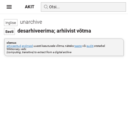
AKIT
unarchive
desarhiveerima; arhiivist võtma
olemus
arhiveeritud
andmeid
uuesti kasutusele võtma, näiteks
taaste
või
auditi
otstarbel
Wiktionary, verb:
(computing, transitive) to extract from a digital archive