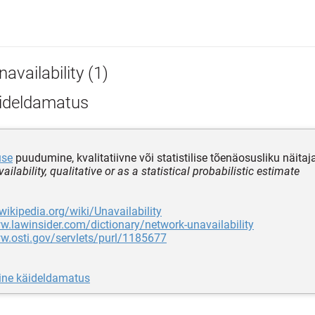
availability (1)
ideldamatus
use
puudumine, kvalitatiivne või statistilise tõenäosusliku näita
vailability, qualitative or as a statistical probabilistic estimate
.wikipedia.org/wiki/Unavailability
w.lawinsider.com/dictionary/network-unavailability
w.osti.gov/servlets/purl/1185677
line käideldamatus