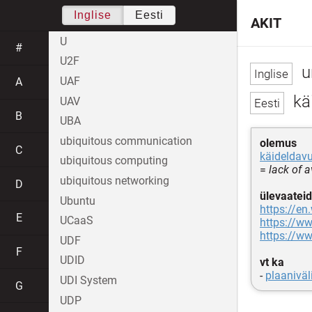
Inglise
Eesti
AKIT
U
#
U2F
un
UAF
A
kä
UAV
B
UBA
ubiquitous communication
olemus
C
käideldav
ubiquitous computing
=
lack of a
ubiquitous networking
D
ülevaateid
Ubuntu
https://en
E
UCaaS
https://ww
https://ww
UDF
F
UDID
vt ka
-
plaanivä
UDI System
G
UDP