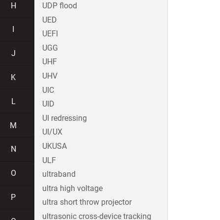
H
UDP flood
UED
I
UEFI
UGG
J
UHF
UHV
K
UIC
L
UID
UI redressing
M
UI/UX
UKUSA
N
ULF
O
ultraband
ultra high voltage
P
ultra short throw projector
ultrasonic cross-device tracking