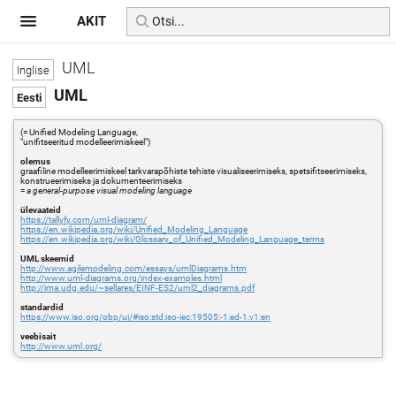
AKIT
UML
UML
(= Unified Modeling Language,
"unifitseeritud modelleerimiskeel")
olemus
graafiline modelleerimiskeel tarkvarapõhiste tehiste visualiseerimiseks, spetsifitseerimiseks,
konstrueerimiseks ja dokumenteerimiseks
=
a general-purpose visual modeling language
ülevaateid
https://tallyfy.com/uml-diagram/
https://en.wikipedia.org/wiki/Unified_Modeling_Language
https://en.wikipedia.org/wiki/Glossary_of_Unified_Modeling_Language_terms
UML skeemid
http://www.agilemodeling.com/essays/umlDiagrams.htm
http://www.uml-diagrams.org/index-examples.html
http://ima.udg.edu/~sellares/EINF-ES2/uml2_diagrams.pdf
standardid
https://www.iso.org/obp/ui/#iso:std:iso-iec:19505:-1:ed-1:v1:en
veebisait
http://www.uml.org/