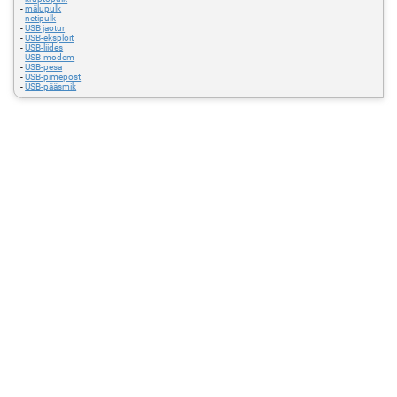
-
mälupulk
-
netipulk
-
USB jaotur
-
USB-eksploit
-
USB-liides
-
USB-modem
-
USB-pesa
-
USB-pimepost
-
USB-pääsmik