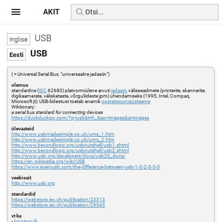
AKIT
USB
USB
( = Universal Serial Bus, "universaalne jadasiin")
olemus
standardne (
IEC
62680) platvormiülene arvuti
jadasiin
välisseadmete (printerite, skannerite,
digikaamerate, välisketaste, võrguliideste jpm) ühendamiseks (1995, Intel, Compaq,
Microsoft jt); USB-liidestust toetab enamik
operatsioonisüsteeme
Wiktionary:
a serial bus standard for connecting devices
https://duckduckgo.com/?q=usb&t=h_&iax=images&ia=images
ülevaateid
http://www.usbmadesimple.co.uk/ums_1.htm
http://www.usbmadesimple.co.uk/ums_2.htm
http://www.beyondlogic.org/usbnutshell/usb1.shtml
http://www.beyondlogic.org/usbnutshell/usb2.shtml
http://www.usb.org/developers/docs/usb20_docs/
https://en.wikipedia.org/wiki/USB
https://www.everyusb.com/the-difference-between-usb-1-0-2-0-3-0
veebisait
http://www.usb.org
standardid
https://webstore.iec.ch/publication/23313
https://webstore.iec.ch/publication/29943
vt ka
-
krüptopulk