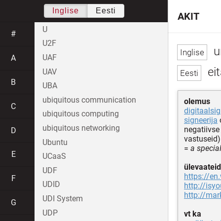
Inglise
Eesti
AKIT
U
#
U2F
u
UAF
A
ei
UAV
B
UBA
ubiquitous communication
olemus
C
digitaalsi
ubiquitous computing
signeerija
ubiquitous networking
negatiivse
D
vastuseid)
Ubuntu
=
a special
E
UCaaS
ülevaateid
UDF
https://en
F
UDID
http://isy
http://ma
UDI System
G
UDP
vt ka