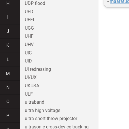
-
määratud 
H
UDP flood
UED
I
UEFI
UGG
J
UHF
UHV
K
UIC
L
UID
UI redressing
M
UI/UX
UKUSA
N
ULF
O
ultraband
ultra high voltage
P
ultra short throw projector
ultrasonic cross-device tracking