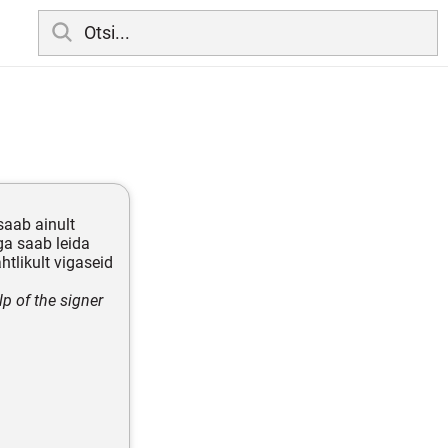
aab ainult
ega saab leida
htlikult vigaseid
lp of the signer