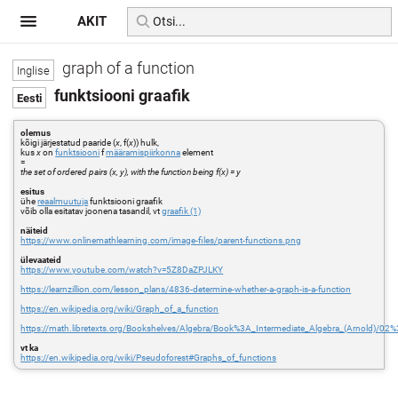
AKIT
graph of a function
funktsiooni graafik
olemus
kõigi järjestatud paaride (
x
, f(
x
)) hulk,
kus
x
on
funktsiooni
f
määramispiirkonna
element
=
the set of ordered pairs (x, y), with the function being f(x) = y
esitus
ühe
reaalmuutuja
funktsiooni graafik
võib olla esitatav joonena tasandil, vt
graafik (1)
näiteid
https://www.onlinemathlearning.com/image-files/parent-functions.png
ülevaateid
https://www.youtube.com/watch?v=5Z8DaZPJLKY
https://learnzillion.com/lesson_plans/4836-determine-whether-a-graph-is-a-function
https://en.wikipedia.org/wiki/Graph_of_a_function
https://math.libretexts.org/Bookshelves/Algebra/Book%3A_Intermediate_Algebra_(Arnold)/
vt ka
https://en.wikipedia.org/wiki/Pseudoforest#Graphs_of_functions