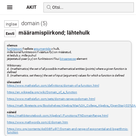
AKIT
domain (5)
määramispiirkond; lähtehulk
olemus
funktsiooni
f selliste
argumentide
x
hulk,
mille korral funktsiooni f väärtus f(
x
) on määratud,
st leidub
y
, mille puhul
järjestatud paar (
x,y
) on funktsiooni f kui
binaarseose
element
Wiktionary:
4. (mathematics) the set of all possible mathematical entities (points) where a given function is
defined
5. (mathematics, set theory) the set of input (argument) values for which a function is defined
ülevaateid
https://www.mathsisfun.com/definitions/domain-of-a-function.html
https://en.wikipedia.org/wiki/Domain_of_a_function
https://www.mathsisfun.com/sets/domain-range-codomain.html
https://math.libretexts.org/Bookshelves/Algebra/Map%3A_College_Algebra_(OpenStax)/03
näiteid
https://mathbitsnotebook.com/Algebra1/Functions/FNDomainRange.html
https://www.mathwords.com/d/domain.htm
https://cnx.org/contents/4s00i8Fu@7/Domain-and-range-of-exponential-and-logarithmic-
function