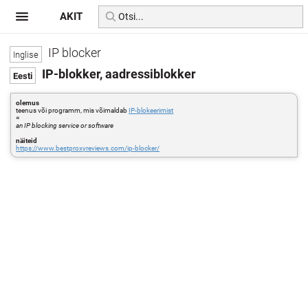
AKIT
IP blocker
IP-blokker, aadressiblokker
olemus
teenus või programm, mis võimaldab
IP-blokeerimist
=
an IP blocking service or software
näiteid
https://www.bestproxyreviews.com/ip-blocker/