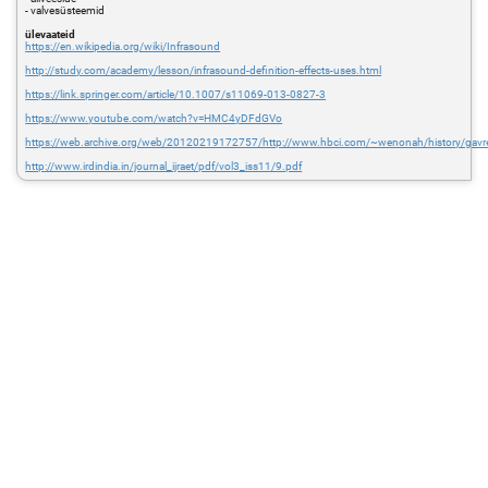
- valvesüsteemid
ülevaateid
https://en.wikipedia.org/wiki/Infrasound
http://study.com/academy/lesson/infrasound-definition-effects-uses.html
https://link.springer.com/article/10.1007/s11069-013-0827-3
https://www.youtube.com/watch?v=HMC4yDFdGVo
https://web.archive.org/web/20120219172757/http://www.hbci.com/~wenonah/history/gavr
http://www.irdindia.in/journal_ijraet/pdf/vol3_iss11/9.pdf