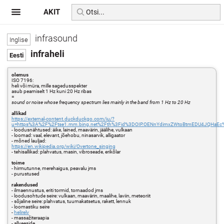
AKIT
infrasound
infraheli
olemus
ISO 7196:
heli või müra, mille sagedusspekter
asub peamiselt 1 Hz kuni 20 Hz ribas
=
sound or noise whose frequency spectrum lies mainly in the band from 1 Hz to 20 Hz
allikad
https://external-content.duckduckgo.com/iu/?
u=https%3A%2F%2Ftse1.mm.bing.net%2Fth%3Fid%3DOIP.OENnYdimxZWtoBtmEDU4JQHaEc
- loodusnähtused: äike, lained, maavärin, jäälihe, vulkaan
- loomad: vaal, elevant, jõehobu, ninasarvik, alligaator
- mõned lauljad:
https://en.wikipedia.org/wiki/Overtone_singing
- tehisallikad: plahvatus, masin, vibroseade, erikõlar
toime
- hirmutunne, merehaigus, peavalu jms
- purustused
rakendused
- ilmaennustus, eriti tormid, tornaadod jms
- loodusohtude seire: vulkaan, maavärin, maalihe, laviin, meteoriit
- sõjaline seire: plahvatus, tuumakatsetus, rakett, lennuk
- loomastiku seire
-
helirelv
- massažiteraapia
- allveeside