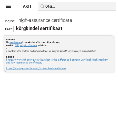
AKIT
high-assurance certificate
kõrgkindel sertifikaat
olemus
liik
sertifikaate
kontekstist sõltuvas tähenduses,
eeskätt
SSL
krüptovõtmete
taristus
=
a context-dependent certification level, mainly in the SSL cryptokeys infrastructure
näiteid
https://www.srnhosting.net/faq/what-is-the-difference-between-very-high-high-medium-
and-low-assurance-certificates/
https://www.goclouds.com/types-of-ssl-certificates