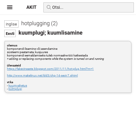
AKIT
hotplugging (2)
kuumplugi; kuumlisamine
olemus
komponendi lisamine või asendamine
süsteemi peatamata, kusjuures
komponendi eemaldamiseks tuleb normaalne töö katkestada
=
adding or replacing components while the system is turned on and running
ülevaateid
https://fakecineaste.blogspot.com/2011/11/hot-plug.html?m=1
http://www.makelinux.net/ldd3/chp-14-sect-7.shtml
vt ka
-
kuumvahetus
-
külmplugi