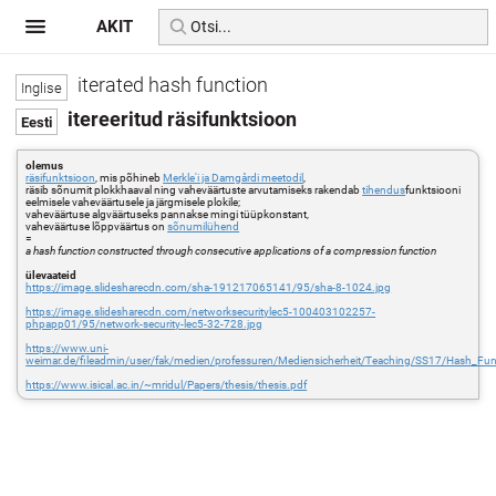
AKIT
iterated hash function
itereeritud räsifunktsioon
olemus
räsifunktsioon
, mis põhineb
Merkle'i ja Damgårdi meetodil
,
räsib sõnumit plokkhaaval ning vaheväärtuste arvutamiseks rakendab
tihendus
funktsiooni
eelmisele vaheväärtusele ja järgmisele plokile;
vaheväärtuse algväärtuseks pannakse mingi tüüpkonstant,
vaheväärtuse lõppväärtus on
sõnumilühend
=
a hash function constructed through consecutive applications of a compression function
ülevaateid
https://image.slidesharecdn.com/sha-191217065141/95/sha-8-1024.jpg
https://image.slidesharecdn.com/networksecuritylec5-100403102257-
phpapp01/95/network-security-lec5-32-728.jpg
https://www.uni-
weimar.de/fileadmin/user/fak/medien/professuren/Mediensicherheit/Teaching/SS17/Hash_Fu
https://www.isical.ac.in/~mridul/Papers/thesis/thesis.pdf