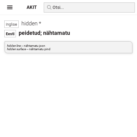
AKIT
hidden *
peidetud; nähtamatu
hidden line
-- nähtamatu joon
hidden surface
-- nähtamatu pind