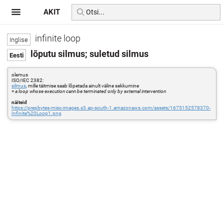
AKIT
infinite loop
lõputu silmus; suletud silmus
olemus
ISO/IEC 2382:
silmus
, mille täitmise saab lõpetada ainult väline sekkumine
=
a loop whose execution cann be terminated only by external intervention
näiteid
https://prepbytes-misc-images.s3.ap-south-1.amazonaws.com/assets/1675152578370-
Infinite%20Loop1.png