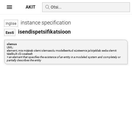
AKIT
instance specification
isendispetsifikatsioon
olemus
UML:
element, mis määrab olemi olemasolu modelleeritud süsteemis ja kirjeldab seda olemit
täielikult või osaliselt
=
an element that specifies the existence of an entity in a modeled system and completely or
partially describes the entity