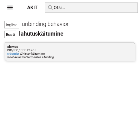
AKIT
unbinding behavior
lahutuskäitumine
olemus
ISO/IEC/IEEE 24765:
sidumist
tühistav käitumine
=
behavior that terminates a binding