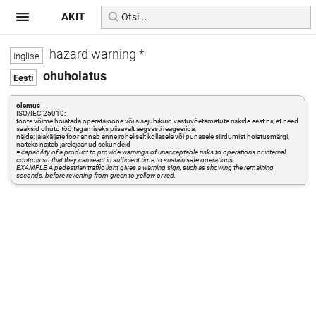
AKIT
hazard warning *
ohuhoiatus
olemus
ISO/IEC 25010:
toote võime hoiatada operatsioone või sisejuhikuid vastuvõetamatute riskide eest nii, et need
saaksid ohutu töö tagamiseks piisavalt aegsasti reageerida;
näide: jalakäijate foor annab enne roheliselt kollasele või punasele siirdumist hoiatusmärgi,
näiteks näitab järelejäänud sekundeid
=
capability of a product to provide warnings of unacceptable risks to operations or internal
controls so that they can react in sufficient time to sustain safe operations
EXAMPLE A pedestrian traffic light gives a warning sign, such as showing the remaining
seconds, before reverting from green to yellow or red.