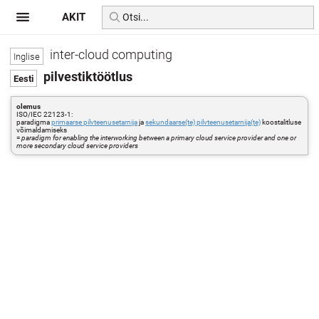
AKIT
inter-cloud computing
pilvestiktöötlus
olemus
ISO/IEC 22123-1:
paradigma
primaarse pilvteenusetarnija
ja
sekundaarse(te) pilvteenusetarnija(te)
koostalitluse
võimaldamiseks
=
paradigm for enabling the interworking between a primary cloud service provider and one or
more secondary cloud service providers