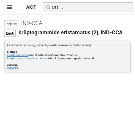
AKIT
IND-CCA
krüptogrammide eristamatus (2), IND-CCA
( = ciphertext indistinguishability under chosen-ciphertext attack)
olemus
krüptosüsteemi
ründekindlust iseloomustav omadus,
krüptogrammide eristamatus
valitud krüptogrammiga ründe korral
vaata ka
IND-CPA