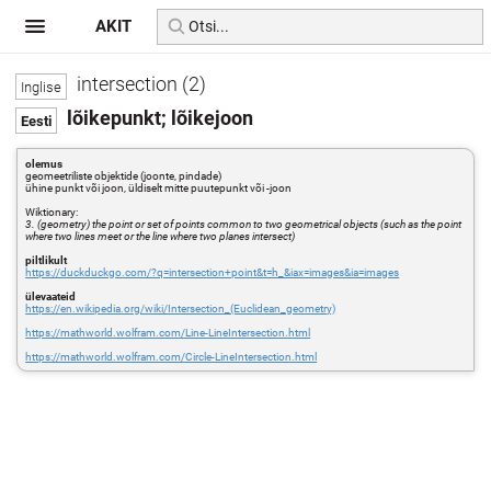
AKIT
intersection (2)
lõikepunkt; lõikejoon
olemus
geomeetriliste objektide (joonte, pindade)
ühine punkt või joon, üldiselt mitte puutepunkt või -joon
Wiktionary:
3. (geometry) the point or set of points common to two geometrical objects (such as the point
where two lines meet or the line where two planes intersect)
piltlikult
https://duckduckgo.com/?q=intersection+point&t=h_&iax=images&ia=images
ülevaateid
https://en.wikipedia.org/wiki/Intersection_(Euclidean_geometry)
https://mathworld.wolfram.com/Line-LineIntersection.html
https://mathworld.wolfram.com/Circle-LineIntersection.html