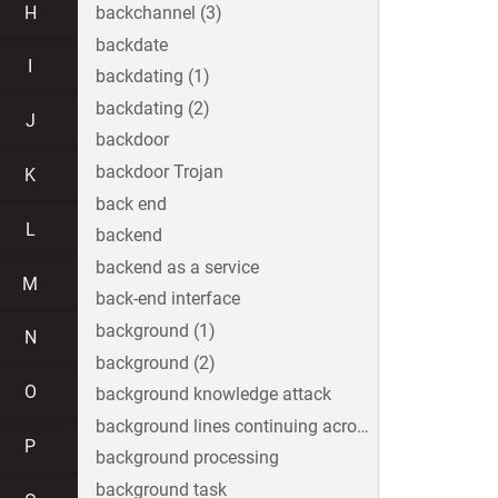
H
backchannel (3)
backdate
I
backdating (1)
backdating (2)
J
backdoor
backdoor Trojan
K
back end
L
backend
backend as a service
M
back-end interface
background (1)
N
background (2)
O
background knowledge attack
background lines continuing across the image
P
background processing
background task