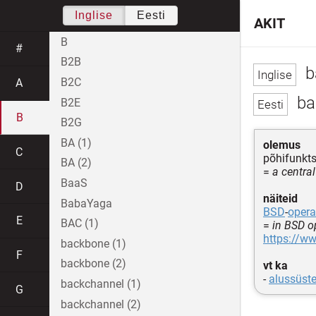
Inglise
Eesti
AKIT
B
#
B2B
b
B2C
A
ba
B2E
B
B2G
BA (1)
olemus
C
põhifunkt
BA (2)
=
a centra
BaaS
D
näiteid
BabaYaga
BSD
-
opera
E
BAC (1)
=
in BSD o
https://ww
backbone (1)
F
backbone (2)
vt ka
-
alussüst
backchannel (1)
G
backchannel (2)