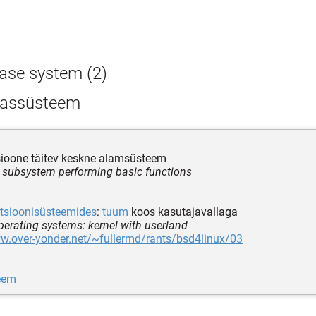
ase system (2)
assüsteem
sioone täitev keskne alamsüsteem
l subsystem performing basic functions
tsioonisüsteemides
:
tuum
koos kasutajavallaga
perating systems: kernel with userland
w.over-yonder.net/~fullermd/rants/bsd4linux/03
eem