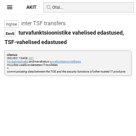
AKIT
inter TSF transfers
turvafunktsioonistike vahelised edastused,
TSF-vahelised edastused
olemus
ISO/IEC 15408,
CC
:
hindamisobjekti
andmevahetus
turvafunktsioonistikega
muudes usaldusväärsetes IT-toodetes
=
communicating data between the TOE and the security functions of other trusted IT products