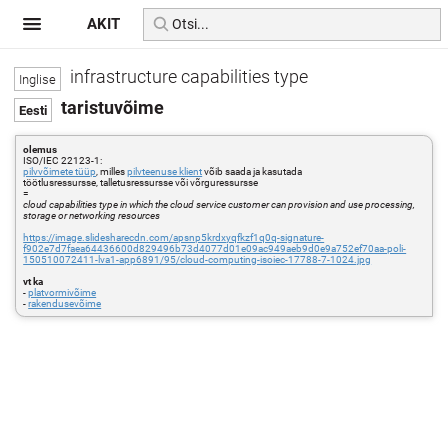
AKIT
infrastructure capabilities type
taristuvõime
olemus
ISO/IEC 22123-1:
pilvvõimete tüüp
, milles
pilvteenuse klient
võib saada ja kasutada
töötlusressursse, talletusressursse või võrguressursse
=
cloud capabilities type in which the cloud service customer can provision and use processing,
storage or networking resources
https://image.slidesharecdn.com/apsnp5krdxyqfkzf1q0q-signature-
f902e7d7faea64436600d829496b73d4077d01e09ac949aeb9d0e9a752ef70aa-poli-
150510072411-lva1-app6891/95/cloud-computing-isoiec-17788-7-1024.jpg
vt ka
-
platvormivõime
-
rakendusevõime