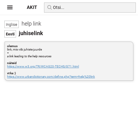
AKIT
help link
juhiselink
olemus
link, mis viib juhiste juurde
=
a link leading to the help resources
näiteid
https://www.w3.org/TR/WCAG20-TECHS/G71.html
vt ka :)
https://www.urbandictionary.com/define.php?term=help%20link