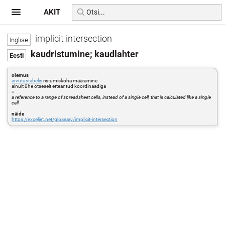
AKIT
implicit intersection
kaudristumine; kaudlahter
olemus
arvutustabelis
ristumiskoha määramine
ainult ühe otseselt etteantud koordinaadiga
=
a reference to a range of spreadsheet cells, instead of a single cell, that is calculated like a single
cell
näide
https://exceljet.net/glossary/implicit-intersection