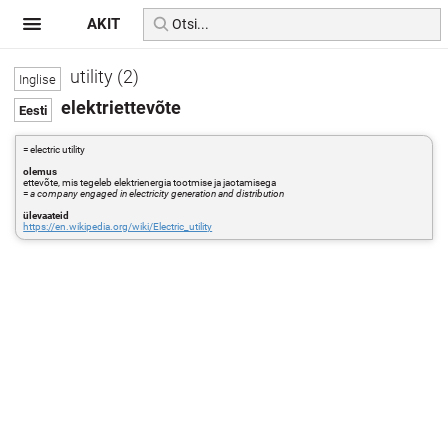
AKIT
utility (2)
elektriettevõte
= electric utility
olemus
ettevõte, mis tegeleb elektrienergia tootmise ja jaotamisega
=
a company engaged in electricity generation and distribution
ülevaateid
https://en.wikipedia.org/wiki/Electric_utility