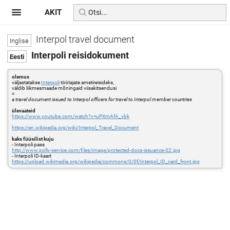
AKIT
Interpol travel document
Interpoli reisidokument
olemus
väljastatakse
Interpoli
töötajate ametireisideks,
väldib liikmesmaade mõningaid viisakitsendusi
=
a travel document issued to Interpol officers for travel to Interpol member countries
ülevaateid
https://www.youtube.com/watch?v=uPXmAfA_ybk
https://en.wikipedia.org/wiki/Interpol_Travel_Document
kaks füüsilist kuju
- Interpoli pass
http://www.polly-service.com/files/image/protected-docs-issuance-02.jpg
- Interpoli ID-kaart
https://upload.wikimedia.org/wikipedia/commons/0/0f/Interpol_ID_card_front.jpg