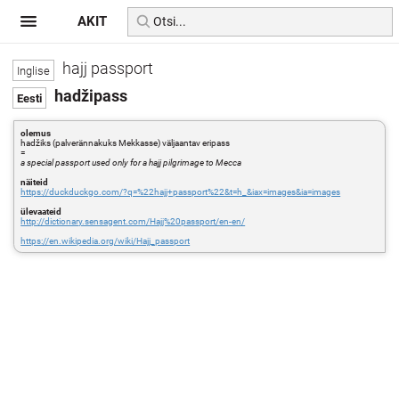
AKIT
hajj passport
hadžipass
olemus
hadžiks (palverännakuks Mekkasse) väljaantav eripass
=
a special passport used only for a hajj pilgrimage to Mecca
näiteid
https://duckduckgo.com/?q=%22hajj+passport%22&t=h_&iax=images&ia=images
ülevaateid
http://dictionary.sensagent.com/Hajj%20passport/en-en/
https://en.wikipedia.org/wiki/Hajj_passport