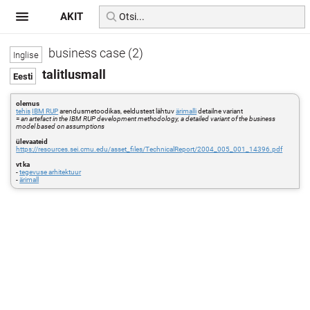
AKIT
business case (2)
talitlusmall
olemus
tehis
IBM RUP
arendusmetoodikas, eeldustest lähtuv
ärimalli
detailne variant
=
an artefact in the IBM RUP development methodology, a detailed variant of the business
model based on assumptions
ülevaateid
https://resources.sei.cmu.edu/asset_files/TechnicalReport/2004_005_001_14396.pdf
vt ka
-
tegevuse arhitektuur
-
ärimall