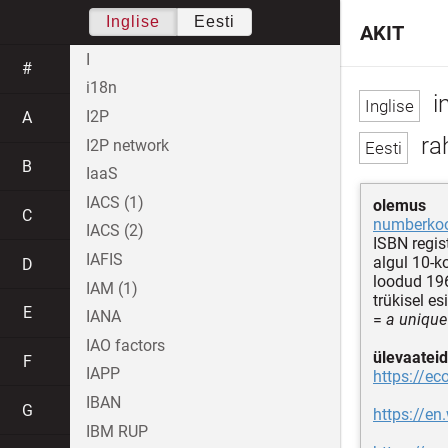
Inglise
Eesti
AKIT
I
#
i18n
i
I2P
A
ra
I2P network
B
IaaS
IACS (1)
olemus
C
numberko
IACS (2)
ISBN regis
IAFIS
algul 10-k
D
loodud 196
IAM (1)
trükisel e
E
IANA
=
a unique
IAO factors
ülevaateid
F
IAPP
https://ec
IBAN
G
https://en
IBM RUP