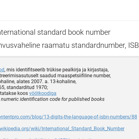
nternational standard book number
hvusvaheline raamatu standardnumber, IS
od
, mis identifitseerib trükise pealkirja ja kirjastaja,
treerimisasutuselt saadud maaspetsiifiline number,
ohaline, alates 2007. a. 13-kohaline,
5, standarditud 1970;
sitatakse koos
vöötkoodiga
 numeric identification code for published books
ontentpro.com/blog/13-digits-the-language-of-isbn-numbers/88
.wikipedia.org/wiki/International_Standard_Book_Number