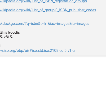
.wikipedia.org/wiki/List_of_ISBN_registration_groups
.wikipedia.org/wiki/List_of_group-0_ISBN_publisher_codes
uckduckgo.com/?q=isbn&t=h_&iax=images&ia=images
tähis koodis
- või 5-
d
w.iso.org/obp/ui/#iso:std:iso:2108:ed-5:v1:en