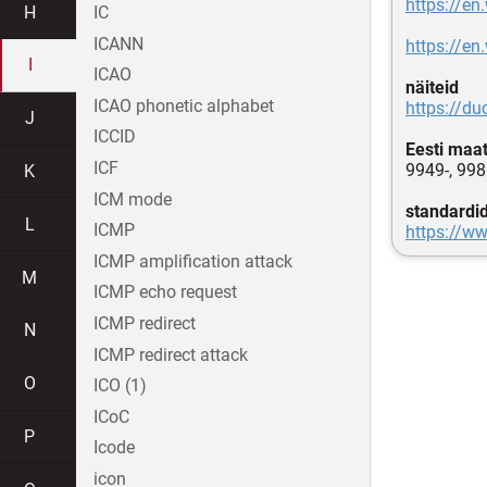
https://en
H
IC
ICANN
https://en
I
ICAO
näiteid
ICAO phonetic alphabet
https://d
J
ICCID
Eesti maa
ICF
9949-, 9985
K
ICM mode
standardi
L
ICMP
https://ww
ICMP amplification attack
M
ICMP echo request
ICMP redirect
N
ICMP redirect attack
O
ICO (1)
ICoC
P
Icode
icon