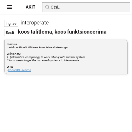
AKIT
interoperate
koos talitlema, koos funktsioneerima
olemus
usaldusväärselt töötama koos teise süsteemiga
Wiktionary:
1. (intransitive, computing) to work reliably with another system.
It took weeks to get the two email systems to interoperate
vt ka
-
koostalitlusvõime