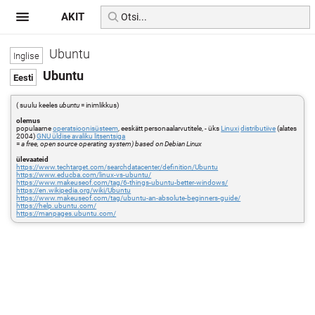
AKIT
Ubuntu
Ubuntu
( suulu keeles
ubuntu
= inimlikkus)
olemus
populaarne
operatsioonisüsteem
, eeskätt personaalarvutitele, - üks
Linuxi
distributiive
(alates
2004)
GNU üldise avaliku litsentsiga
=
a free, open source operating system) based on Debian Linux
ülevaateid
https://www.techtarget.com/searchdatacenter/definition/Ubuntu
https://www.educba.com/linux-vs-ubuntu/
https://www.makeuseof.com/tag/6-things-ubuntu-better-windows/
https://en.wikipedia.org/wiki/Ubuntu
https://www.makeuseof.com/tag/ubuntu-an-absolute-beginners-guide/
https://help.ubuntu.com/
https://manpages.ubuntu.com/