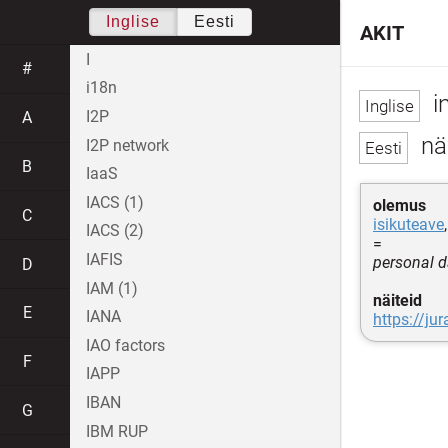
Inglise
Eesti
AKIT
I
#
i18n
i
I2P
A
nä
I2P network
B
IaaS
IACS (1)
olemus
C
isikuteave
IACS (2)
=
IAFIS
personal d
D
IAM (1)
näiteid
E
IANA
https://ju
IAO factors
F
IAPP
IBAN
G
IBM RUP