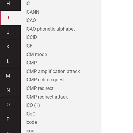
H
IC
ICANN
I
ICAO
ICAO phonetic alphabet
J
ICCID
ICF
K
ICM mode
L
ICMP
ICMP amplification attack
M
ICMP echo request
ICMP redirect
N
ICMP redirect attack
O
ICO (1)
ICoC
P
Icode
icon