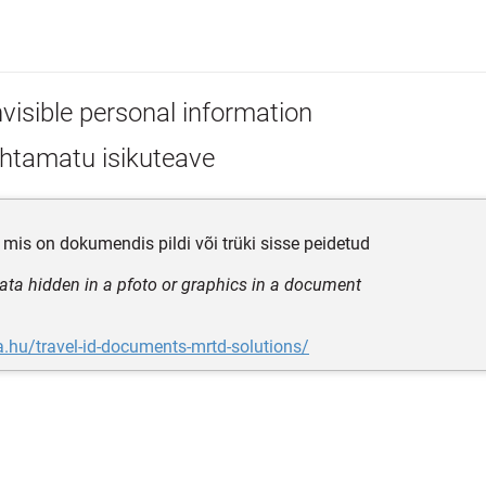
nvisible personal information
htamatu isikuteave
, mis on dokumendis pildi või trüki sisse peidetud
ata hidden in a pfoto or graphics in a document
ra.hu/travel-id-documents-mrtd-solutions/